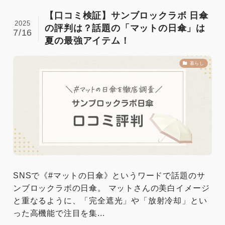
【口コミ検証】サンブロックラボ 日傘
2025
の評判は？話題の「マットの日傘」は
7/16
夏の最強アイテム！
暮らし
SNSで《#マットの日傘》というワードで話題のサ
ンブロックラボの日傘。 マットさんの美白イメージ
と重なるように、「完全遮光」や「放射冷却」とい
った高機能で注目を集...