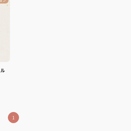
ョン
マル
1