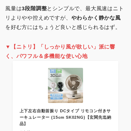
風量は
3段階調整
とシンプルで、最大風速はニト
リよりやや控えめですが、
やわらかく静かな風
を好む方にはちょうど良いと感じられるはず。
▼【ニトリ】
「しっかり風が欲しい」派に響
く、パワフル＆多機能な使い心地
上下左右自動首振り DCタイプ リモコン付きサ
ーキュレーター (15cm SK02NG)【玄関先迄納
品】