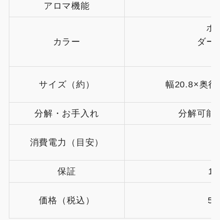
アロマ機能
ホ
カラー
ダー
サイズ（約）
幅20.8×奥行
分解・お手入れ
分解可能
消費電力（目安）
保証
1
価格（税込）
5,