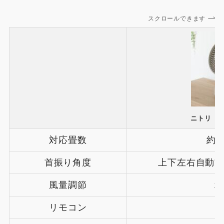
スクロールできます
ニトリ（SK
対応畳数
約8
首振り角度
上下左右自動首
風量調節
1
リモコン