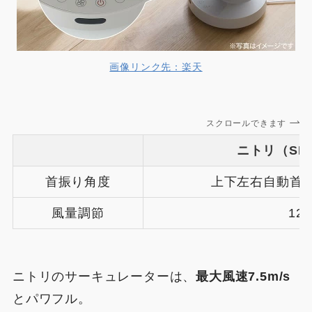
画像リンク先：楽天
スクロールできます
ニトリ（SK0
首振り角度
上下左右自動首
風量調節
12
ニトリのサーキュレーターは、
最大風速7.5m/s
とパワフル。