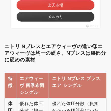
楽天市場
メルカリ
ポチップ
ニトリ Nブレスとエアウィーヴの違い③エ
アウィーヴは均一の硬さ、Nブレスは腰部分
に硬めの素材
特
エアウィー
ニトリ Nブレス プラス
徴
ヴ 四季布団
エア シングル
シングル
体
優れた体圧
優れた体圧分散（負担
圧
分散（均一
がかかる腰部分はかた