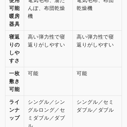
使用
電気毛布、湯た
電気毛布、布団
可能
んぽ、布団乾燥
乾燥機
暖房
機
器具
寝返
高い弾力性で寝
高い弾力性で寝
りの
返りがしやすい
返りがしやすい
しや
すさ
一枚
可能
可能
敷き
可能
ライ
シングル／シン
シングル／セミ
ンナ
グルロング／セ
ダブル／ダブル
ップ
ミダブル／ダブ
ル