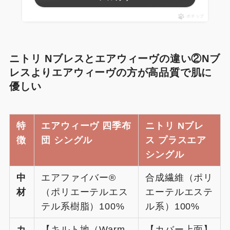
ポチップ
ニトリ Nブレスとエアウィーヴの違い②Nブ
レスよりエアウィーヴの方が高品質で肌に
優しい
特
エアウィーヴ 四季布
ニトリ Nブレ
徴
団 シングル
ス プラスエア
シングル
中
エアファイバー®
合成繊維（ポリ
材
（ポリエーテルエス
エーテルエステ
テル系樹脂）100%
ル系）100%
カ
【キルト地（Warm
【カバー上面】