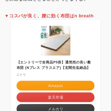
▼
コスパが良く、腰
に効く布団はn breath
【エントリーで全商品P5倍】通気性の良い敷
布団 (Nブレス プラスエア)【玄関先迄納品】
ニトリ
Amazon
楽天市場
メルカリ