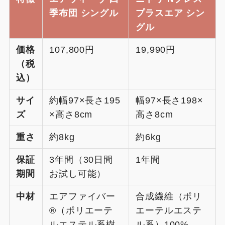
季布団 シングル
プラスエア シン
グル
価格
107,800円
19,990円
（税
込）
サイ
約幅97×長さ195
幅97×長さ198×
ズ
×高さ8cm
高さ8cm
重さ
約8kg
約6kg
保証
3年間（30日間
1年間
期間
お試し可能）
中材
エアファイバー
合成繊維（ポリ
®（ポリエーテ
エーテルエステ
ルエステル系樹
ル系）100%