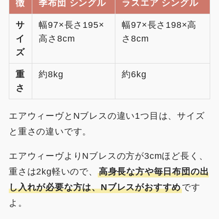
徴
季布団 シングル
ラスエア シングル
サ
幅97×長さ195×
幅97×長さ198×高
イ
高さ8cm
さ8cm
ズ
重
約8kg
約6kg
さ
エアウィーヴとNブレスの違い1つ目は、サイズ
と重さの違いです。
エアウィーヴよりNブレスの方が3cmほど長く、
重さは2kg軽いので、
高身長な方や毎日布団の出
し入れが必要な方は、Nブレスがおすすめ
です
よ。